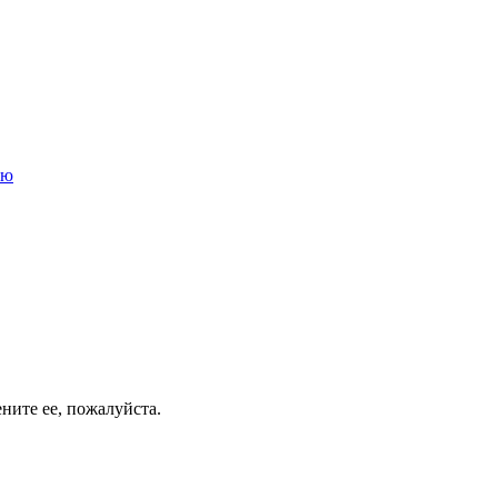
ью
ените ее, пожалуйста.