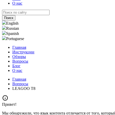
О нас
English
Russian
Spanish
Portuguese
Главная
Инструкции
Обзоры
Вопросы
Блог
О нас
Главная
Вопросы
LEAGOO T8
info
Привет!
Мы обнаружили, что язык контента отличается от того, которы