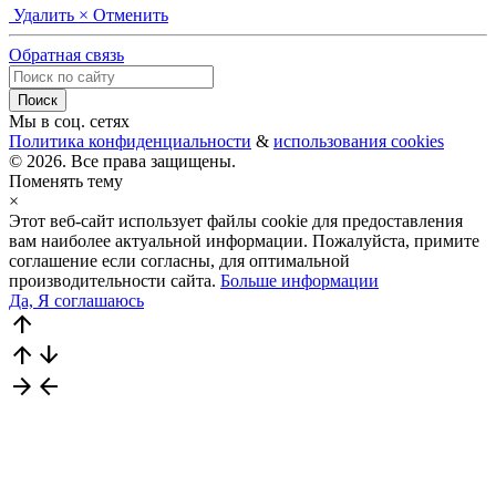
Удалить
× Отменить
Обратная связь
Мы в соц. сетях
Политика конфиденциальности
&
использования cookies
© 2026. Все права защищены.
Поменять тему
×
Этот веб-сайт использует файлы cookie для предоставления
вам наиболее актуальной информации. Пожалуйста, примите
соглашение если согласны, для оптимальной
производительности сайта.
Больше информации
Да, Я соглашаюсь
arrow_upward
arrow_upward
arrow_downward
arrow_forward
arrow_back