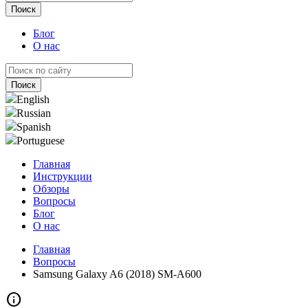
Блог
О нас
English
Russian
Spanish
Portuguese
Главная
Инструкции
Обзоры
Вопросы
Блог
О нас
Главная
Вопросы
Samsung Galaxy A6 (2018) SM-A600
info