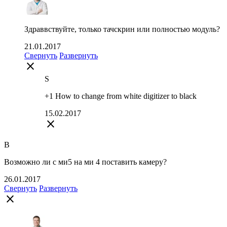
Здраввствуйте, только тачскрин или полностью модуль?
21.01.2017
Свернуть
Развернуть
close
S
+1 How to change from white digitizer to black
15.02.2017
close
B
Возможно ли с ми5 на ми 4 поставить камеру?
26.01.2017
Свернуть
Развернуть
close