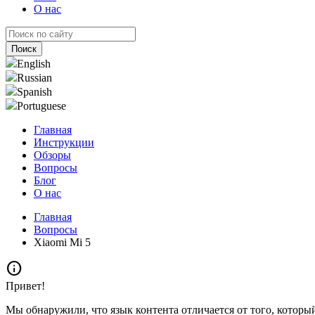
О нас
English
Russian
Spanish
Portuguese
Главная
Инструкции
Обзоры
Вопросы
Блог
О нас
Главная
Вопросы
Xiaomi Mi 5
info
Привет!
Мы обнаружили, что язык контента отличается от того, которы