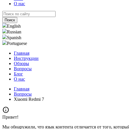
О нас
English
Russian
Spanish
Portuguese
Главная
Инструкции
Обзоры
Вопросы
Блог
О нас
Главная
Вопросы
Xiaomi Redmi 7
info
Привет!
Мы обнаружили, что язык контента отличается от того, которы