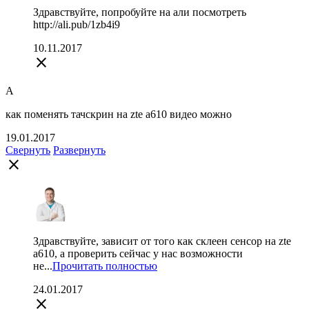
Здравствуйте, попробуйте на али посмотреть
http://ali.pub/1zb4i9
10.11.2017
close
А
как поменять тачскрин на zte a610 видео можно
19.01.2017
Свернуть
Развернуть
close
Здравствуйте, зависит от того как склеен сенсор на zte
a610, а проверить сейчас у нас возможности
не...
Прочитать полностью
24.01.2017
close