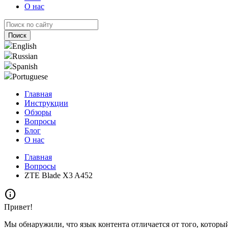
О нас
English
Russian
Spanish
Portuguese
Главная
Инструкции
Обзоры
Вопросы
Блог
О нас
Главная
Вопросы
ZTE Blade X3 A452
info
Привет!
Мы обнаружили, что язык контента отличается от того, которы