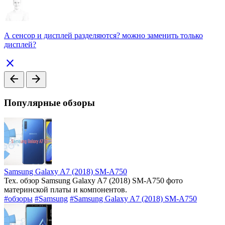
А сенсор и дисплей разделяются? можно заменить только
дисплей?
close
arrow_back
arrow_forward
Популярные обзоры
Samsung Galaxy A7 (2018) SM-A750
Тех. обзор Samsung Galaxy A7 (2018) SM-A750 фото
материнской платы и компонентов.
#обзоры
#Samsung
#Samsung Galaxy A7 (2018) SM-A750