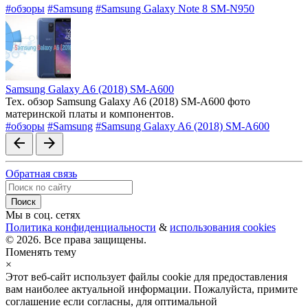
#обзоры
#Samsung
#Samsung Galaxy Note 8 SM-N950
Samsung Galaxy A6 (2018) SM-A600
Тех. обзор Samsung Galaxy A6 (2018) SM-A600 фото
материнской платы и компонентов.
#обзоры
#Samsung
#Samsung Galaxy A6 (2018) SM-A600
arrow_back
arrow_forward
Обратная связь
Мы в соц. сетях
Политика конфиденциальности
&
использования cookies
© 2026. Все права защищены.
Поменять тему
×
Этот веб-сайт использует файлы cookie для предоставления
вам наиболее актуальной информации. Пожалуйста, примите
соглашение если согласны, для оптимальной