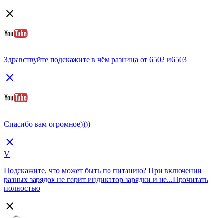
close
Здравствуйте подскажите в чём разница от 6502 и6503
close
Спасибо вам огромное))))
close
V
Подскажите, что может быть по питанию? При включении
разных зарядок не горит индикатор зарядки и не...
Прочитать
полностью
close