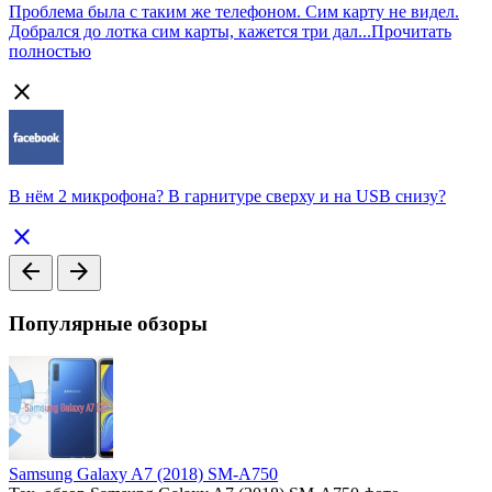
Проблема была с таким же телефоном. Сим карту не видел.
Добрался до лотка сим карты, кажется три дал...
Прочитать
полностью
close
В нём 2 микрофона? В гарнитуре сверху и на USB снизу?
close
arrow_back
arrow_forward
Популярные обзоры
Samsung Galaxy A7 (2018) SM-A750