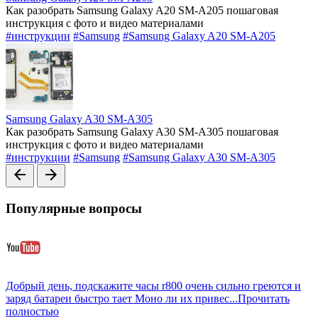
Как разобрать Samsung Galaxy A20 SM-A205 пошаговая
инструкция с фото и видео материалами
#инструкции
#Samsung
#Samsung Galaxy A20 SM-A205
Samsung Galaxy A30 SM-A305
Как разобрать Samsung Galaxy A30 SM-A305 пошаговая
инструкция с фото и видео материалами
#инструкции
#Samsung
#Samsung Galaxy A30 SM-A305
arrow_back
arrow_forward
Популярные вопросы
Добрый день, подскажите часы r800 очень сильно греются и
заряд батареи быстро тает Моно ли их привес...
Прочитать
полностью