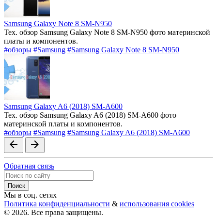
Samsung Galaxy Note 8 SM-N950
Тех. обзор Samsung Galaxy Note 8 SM-N950 фото материнской
платы и компонентов.
#обзоры
#Samsung
#Samsung Galaxy Note 8 SM-N950
Samsung Galaxy A6 (2018) SM-A600
Тех. обзор Samsung Galaxy A6 (2018) SM-A600 фото
материнской платы и компонентов.
#обзоры
#Samsung
#Samsung Galaxy A6 (2018) SM-A600
arrow_back
arrow_forward
Обратная связь
Мы в соц. сетях
Политика конфиденциальности
&
использования cookies
© 2026. Все права защищены.