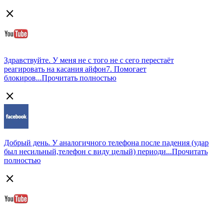
close
Здравствуйте. У меня не с того не с сего перестаёт
реагировать на касания айфон7. Помогает
блокиров...
Прочитать полностью
close
Добрый день. У аналогичного телефона после падения (удар
был несильный,телефон с виду целый) периоди...
Прочитать
полностью
close